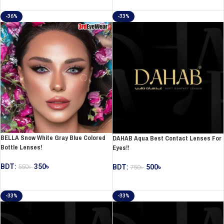
ADD TO CART
ADD TO CART
-36%
-33%
BELLA Snow White Gray Blue Colored
DAHAB Aqua Best Contact Lenses For
Bottle Lenses!
Eyes!!
BDT:
350
৳
BDT:
500
৳
550
৳
750
৳
ADD TO CART
ADD TO CART
-33%
-33%