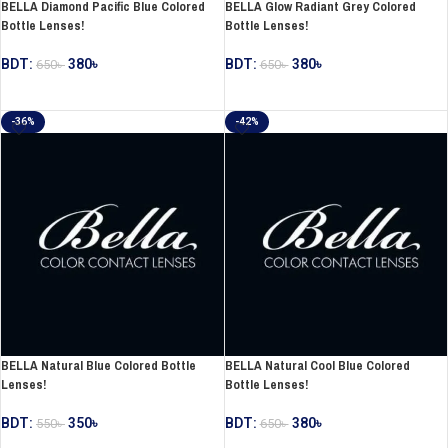
BELLA Diamond Pacific Blue Colored
BELLA Glow Radiant Grey Colored
Bottle Lenses!
Bottle Lenses!
BDT:
380
৳
BDT:
380
৳
650
৳
650
৳
ADD TO CART
ADD TO CART
-36%
-42%
BELLA Natural Blue Colored Bottle
BELLA Natural Cool Blue Colored
Lenses!
Bottle Lenses!
BDT:
350
৳
BDT:
380
৳
550
৳
650
৳