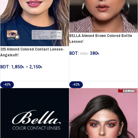
BELLA Almond Brown Colored Bottle
Lenses!
325 Almond Colored Contact Lenses-
BDT:
380
৳
650
৳
Angelsoft!
ADD TO CART
BDT:
1,850
৳
–
2,150
৳
SELECT OPTIONS
-42%
-42%