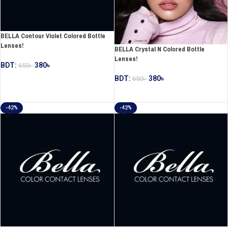
BELLA Contour Violet Colored Bottle
Lenses!
BELLA Crystal N Colored Bottle
Lenses!
BDT:
380
৳
650
৳
BDT:
380
৳
650
৳
ADD TO CART
ADD TO CART
-42%
-42%