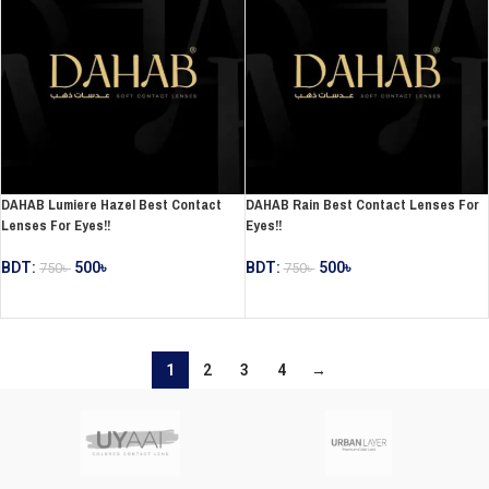
DAHAB Lumiere Hazel Best Contact
DAHAB Rain Best Contact Lenses For
Lenses For Eyes!!
Eyes!!
BDT:
500
৳
BDT:
500
৳
750
৳
750
৳
ADD TO CART
ADD TO CART
1
2
3
4
→